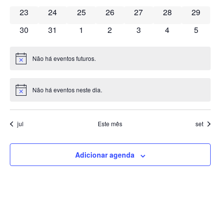
0 eventos
0 eventos
0 eventos
0 eventos
0 eventos
0 eventos
0 event
23
24
25
26
27
28
29
Even
0 eventos
0 eventos
0 eventos
0 eventos
0 eventos
0 eventos
0 event
30
31
1
2
3
4
5
Não há eventos futuros.
Notice
Não há eventos neste dia.
Notice
jul
Este mês
set
Adicionar agenda