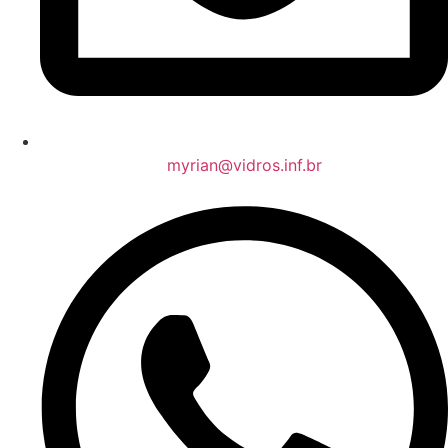
myrian@vidros.inf.br