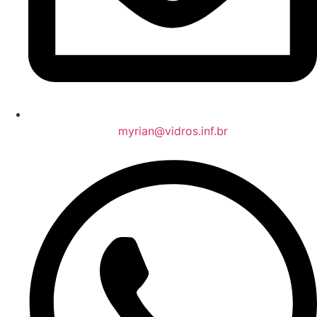
myrian@vidros.inf.br