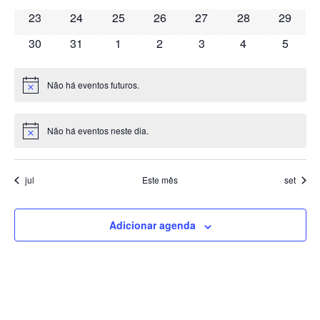
0 eventos
0 eventos
0 eventos
0 eventos
0 eventos
0 eventos
0 event
23
24
25
26
27
28
29
Even
0 eventos
0 eventos
0 eventos
0 eventos
0 eventos
0 eventos
0 event
30
31
1
2
3
4
5
Não há eventos futuros.
Notice
Não há eventos neste dia.
Notice
jul
Este mês
set
Adicionar agenda