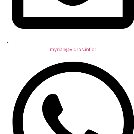
myrian@vidros.inf.br