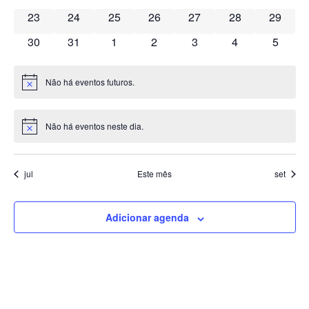
0 eventos
0 eventos
0 eventos
0 eventos
0 eventos
0 eventos
0 event
23
24
25
26
27
28
29
Even
0 eventos
0 eventos
0 eventos
0 eventos
0 eventos
0 eventos
0 event
30
31
1
2
3
4
5
Não há eventos futuros.
Notice
Não há eventos neste dia.
Notice
jul
Este mês
set
Adicionar agenda