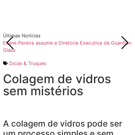
Últimas Notícias
Eliane Pereira assume a Diretoria Executiva da Guardian
F
Glass
Dicas & Truques
Colagem de vidros
sem mistérios
A colagem de vidros pode ser
um processo simples e sem