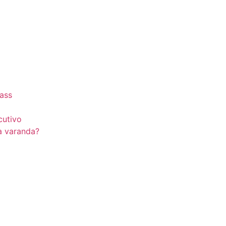
lass
cutivo
a varanda?