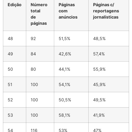
Edição
Número
Páginas
Páginas c/
total
com
reportagens
de
anúncios
jornalísticas
páginas
48
92
51,5%
48,5%
49
84
42,6%
57,4%
50
80
44,1%
55,9%
51
100
54,1%
45,9%
52
100
50,5%
49,5%
53
100
58,1%
41,9%
54
116
53%
47%