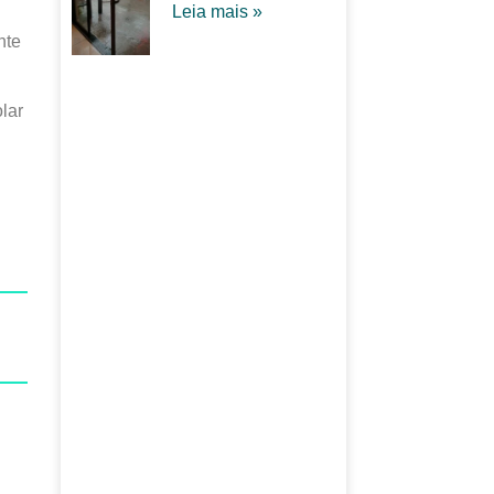
Leia mais »
nte
lar