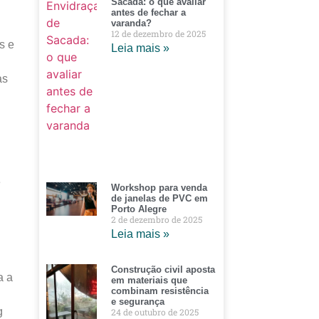
Sacada: o que avaliar
antes de fechar a
varanda?
12 de dezembro de 2025
s e
Leia mais »
as
e
Workshop para venda
de janelas de PVC em
Porto Alegre
2 de dezembro de 2025
Leia mais »
Construção civil aposta
a a
em materiais que
combinam resistência
e segurança
g
24 de outubro de 2025