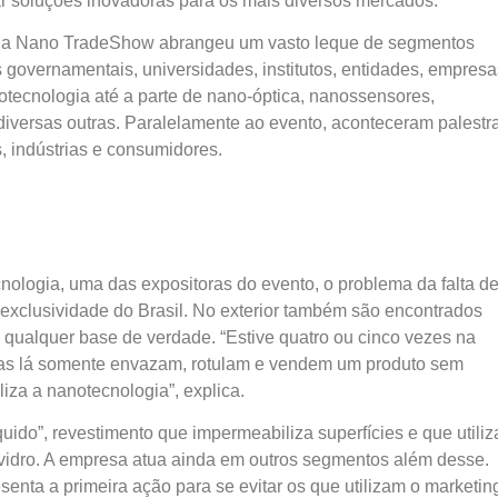
r soluções inovadoras para os mais diversos mercados.
, a Nano TradeShow abrangeu um vasto leque de segmentos
 governamentais, universidades, institutos, entidades, empresa
iotecnologia até a parte de nano-óptica, nanossensores,
 diversas outras. Paralelamente ao evento, aconteceram palestr
, indústrias e consumidores.
nologia, uma das expositoras do evento, o problema da falta d
 exclusividade do Brasil. No exterior também são encontrados
qualquer base de verdade. “Estive quatro ou cinco vezes na
as lá somente envazam, rotulam e vendem um produto sem
iza a nanotecnologia”, explica.
uido”, revestimento que impermeabiliza superfícies e que utiliz
vidro. A empresa atua ainda em outros segmentos além desse.
enta a primeira ação para se evitar os que utilizam o marketin