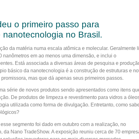
eu o primeiro passo para
 nanotecnologia no Brasil.
ção da matéria numa escala atômica e molecular. Geralmente l
00 nanômetros em ao menos uma dimensão, e inclui o
entes. Está associada a diversas áreas de pesquisa e produçã
ípio básico da nanotecnologia é a construção de estruturas e n
ea promissora, mas que dá apenas seus primeiros passos.
 uma série de novos produtos sendo apresentados como itens qu
ção. De produtos de limpeza e revestimento para vidros a óleo
ogia utilizada como forma de divulgação. Entretanto, como sab
ológicos?
r esse segmento foi dado em outubro com a realização, no
, da Nano TradeShow. A exposição reuniu cerca de 70 empres