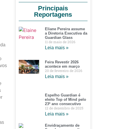
Principais
Reportagens
Eliane Pereira assume
a Diretoria Executiva da
Guardian Glass
11 de maio de 2026
ida
Leia mais »
o
Feira Revestir 2026
ovos
acontece em março
20 de fevereiro de 2026
Leia mais »
e
s
Espelho Guardian é
er
eleito Top of Mind pelo
23º ano consecutivo
12 de dezembro de 2025
Leia mais »
as
Envidraçamento de