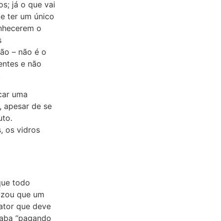
s; já o que vai
e ter um único
onhecerem o
s
ão – não é o
rentes e não
.
icar uma
, apesar de se
uto.
, os vidros
que todo
tizou que um
ator que deve
acaba “pagando