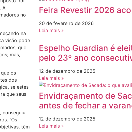
composto por
. A
Feira Revestir 2026 ac
rmadores no
20 de fevereiro de 2026
Leia mais »
omeçando na
ssa visão pode
Espelho Guardian é elei
ormados, que
cos; mas,
pelo 23º ano consecuti
12 de dezembro de 2025
 que os
Leia mais »
ntes dos
ica, se estes
Envidraçamento de Saca
ara que seus
antes de fechar a vara
, conseguiu
12 de dezembro de 2025
ros. “Os
Leia mais »
bjetivas, têm