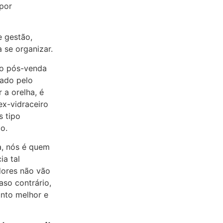
por
e gestão,
a se organizar.
do pós-venda
cado pelo
r a orelha, é
ex-vidraceiro
s tipo
o.
da, nós é quem
ia tal
dores não vão
aso contrário,
anto melhor e