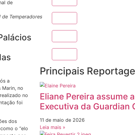
l de Temperadores
Palácios
das
Principais Reportag
pós a
 Marin, no
Eliane Pereira assume a
realizado no
ntação foi
Executiva da Guardian 
11 de maio de 2026
ões dos
Leia mais »
 como o “elo