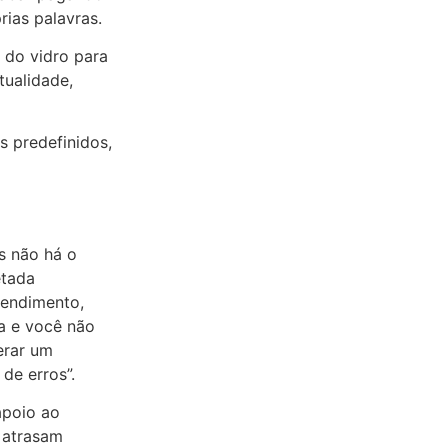
ias palavras.
 do vidro para
tualidade,
s predefinidos,
s não há o
etada
tendimento,
la e você não
erar um
de erros”.
apoio ao
e atrasam