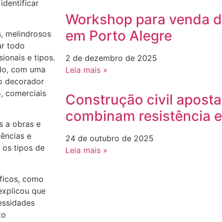
identificar
Workshop para venda d
em Porto Alegre
, melindrosos
ar todo
ionais e tipos.
2 de dezembro de 2025
plo, com uma
Leia mais »
 o decorador
, comerciais
Construção civil apost
combinam resistência 
s a obras e
dências e
24 de outubro de 2025
 os tipos de
Leia mais »
ficos, como
explicou que
essidades
to