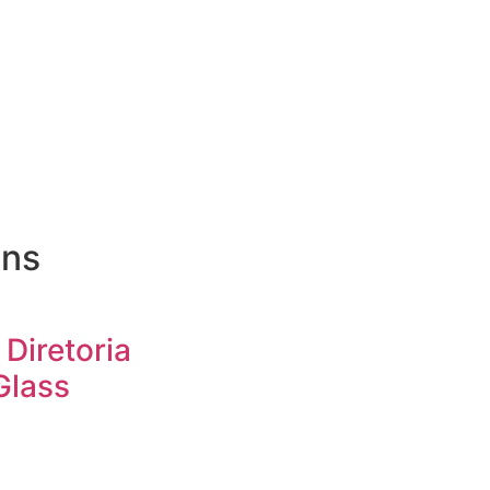
ens
 Diretoria
Glass