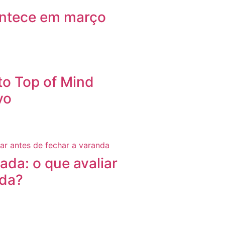
ontece em março
to Top of Mind
vo
da: o que avaliar
nda?