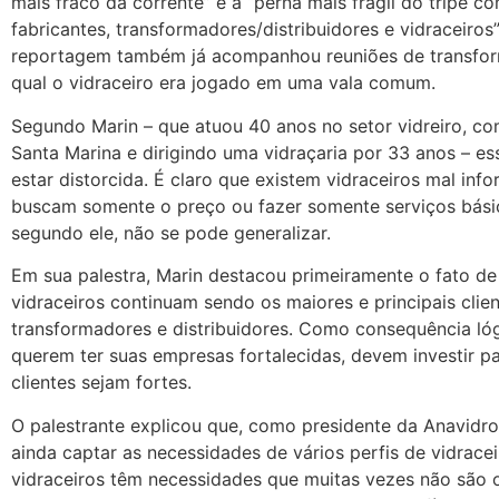
mais fraco da corrente” e a “perna mais frágil do tripé 
fabricantes, transformadores/distribuidores e vidraceiros”
reportagem também já acompanhou reuniões de transfo
qual o vidraceiro era jogado em uma vala comum.
Segundo Marin – que atuou 40 anos no setor vidreiro, c
Santa Marina e dirigindo uma vidraçaria por 33 anos – e
estar distorcida. É claro que existem vidraceiros mal inf
buscam somente o preço ou fazer somente serviços bási
segundo ele, não se pode generalizar.
Em sua palestra, Marin destacou primeiramente o fato de
vidraceiros continuam sendo os maiores e principais clie
transformadores e distribuidores. Como consequência lóg
querem ter suas empresas fortalecidas, devem investir p
clientes sejam fortes.
O palestrante explicou que, como presidente da Anavidro
ainda captar as necessidades de vários perfis de vidracei
vidraceiros têm necessidades que muitas vezes não são o