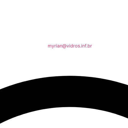
myrian@vidros.inf.br