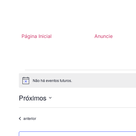
Página Inicial
Anuncie
Não há eventos futuros.
Notice
Próximos
Selecione
a
data.
Eventos
anterior